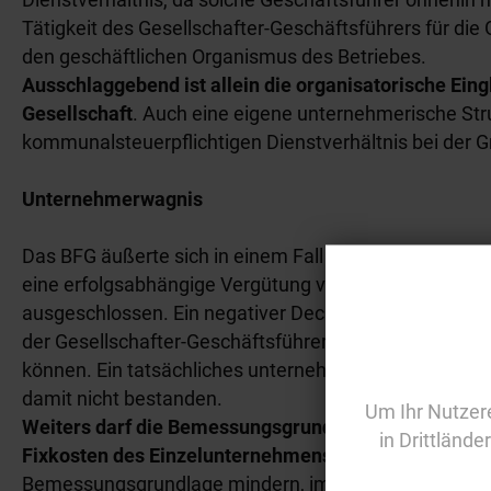
Tätigkeit des Gesellschafter-Geschäftsführers für die G
den geschäftlichen Organismus des Betriebes.
Ausschlaggebend ist allein die organisatorische Eing
Gesellschaft
. Auch eine eigene unternehmerische Str
kommunalsteuerpflichtigen Dienstverhältnis bei der 
Unternehmerwagnis
Das BFG äußerte sich in einem Fall auch zur Frage d
eine erfolgsabhängige Vergütung vor, doch war eine 
ausgeschlossen. Ein negativer Deckungsbeitrag trat i
der Gesellschafter-Geschäftsführer als Mehrheitseig
können. Ein tatsächliches unternehmerisches Risiko 
damit nicht bestanden.
Um Ihr Nutzere
Weiters darf die Bemessungsgrundlage der Kommuna
in Drittlände
Fixkosten des Einzelunternehmens reduziert werden
Bemessungsgrundlage mindern, im gegenständlichen Fa