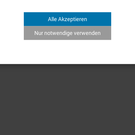
Alle Akzeptieren
s Verwaltungsgerichtshofs ein,
wonach bei der
Nur notwendige verwenden
ern die tatsächlichen Verhältnisse wie die
enschaltung eines Einzelunternehmens soll an
ätigkeiten des Gesellschafter-Geschäftsführers für
icht ermöglichen, die Kommunalsteuerpflicht bei der