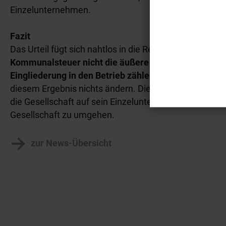
Einzelunternehmen.
Fazit
Das Urteil fügt sich nahtlos in die Rechtsprechung de
Kommunalsteuer nicht die äußere Vertragsform, sond
Eingliederung in den Betrieb zählen
. Auch die Zwisch
diesem Ergebnis nichts ändern. Die Auslagerung von T
die Gesellschaft auf sein Einzelunternehmen soll es n
Gesellschaft zu umgehen.
zur News-Übersicht