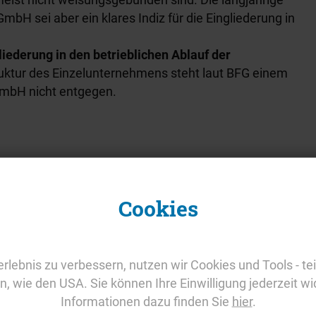
mbH sei aber ein klares Indiz für die Eingliederung in
liederung in den betrieblichen Ablauf der
uktur des Einzelunternehmens steht laut BFG einem
GmbH nicht entgegen.
es Unternehmerwagnisses. Zwar sah ein Werkvertrag
Entlohnung bei negativem Deckungsbeitrag
n den relevanten Jahren auch nie ein. Zudem hätte
Cookies
entümer jederzeit die Vertragsbedingungen ändern
des Geschäftsführers als Einzelunternehmer habe
rlebnis zu verbessern, nutzen wir Cookies und Tools - tei
lsteuer nicht um pauschale Betriebsausgaben oder
rn, wie den USA. Sie können Ihre Einwilligung jederzeit wi
. Nur Kosten für die eigene Belegschaft könnten die
Informationen dazu finden Sie
hier
.
ll gab es aber keine Mitarbeiter im