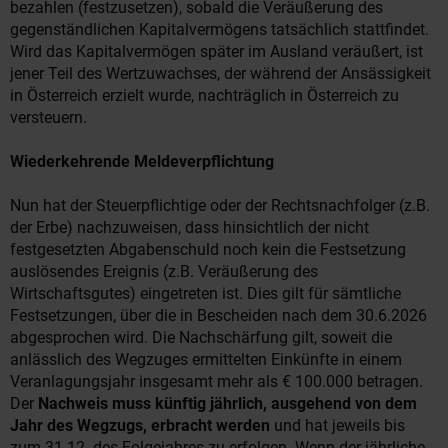
bezahlen (festzusetzen), sobald die Veräußerung des
gegenständlichen Kapitalvermögens tatsächlich stattfindet.
Wird das Kapitalvermögen später im Ausland veräußert, ist
jener Teil des Wertzuwachses, der während der Ansässigkeit
in Österreich erzielt wurde, nachträglich in Österreich zu
versteuern.
Wiederkehrende Meldeverpflichtung
Nun hat der Steuerpflichtige oder der Rechtsnachfolger (z.B.
der Erbe) nachzuweisen, dass hinsichtlich der nicht
festgesetzten Abgabenschuld noch kein die Festsetzung
auslösendes Ereignis (z.B. Veräußerung des
Wirtschaftsgutes) eingetreten ist. Dies gilt für sämtliche
Festsetzungen, über die in Bescheiden nach dem 30.6.2026
abgesprochen wird. Die Nachschärfung gilt, soweit die
anlässlich des Wegzuges ermittelten Einkünfte in einem
Veranlagungsjahr insgesamt mehr als € 100.000 betragen.
Der
Nachweis muss künftig jährlich, ausgehend von dem
Jahr des Wegzugs, erbracht werden
und hat jeweils bis
zum 31.12. des Folgejahres zu erfolgen. Wenn der jährliche