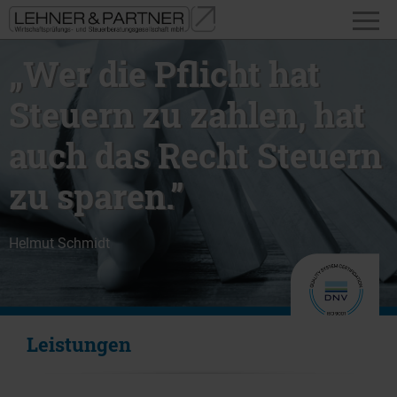
„Wer die Pflicht hat
Steuern zu zahlen, hat
auch das Recht Steuern
zu sparen.”
Helmut Schmidt
Leistungen