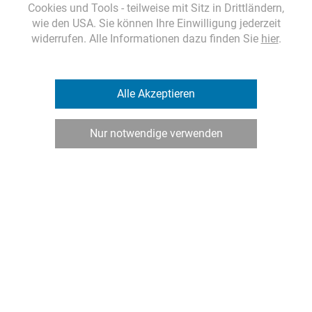
Route planen
Cookies und Tools - teilweise mit Sitz in Drittländern,
wie den USA. Sie können Ihre Einwilligung jederzeit
widerrufen. Alle Informationen dazu finden Sie
hier
.
office@lehner.tax
Öffnungszeiten
Alle Akzeptieren
Mo-Do 8-17 Uhr und Fr 8-13 Uhr
Nur notwendige verwenden