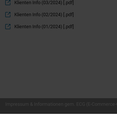
Klienten Info (03/2024) [.pdf]
Klienten Info (02/2024) [.pdf]
Klienten Info (01/2024) [.pdf]
Impressum & Informationen gem. ECG
(E-Commerce-